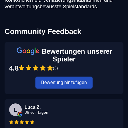
verantwortungsbewusste Spielstandards.
Community Feedback
Bewertungen unserer
Spieler
4.8
(3)
Bewertung hinzufügen
Luca Z.
L
86 vor Tagen