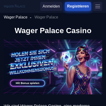
Anmelden
Registrieren
Wager Palace
Wager Palace
Wager Palace Casino
Wir sind Wager Palace Casino, eine moderne