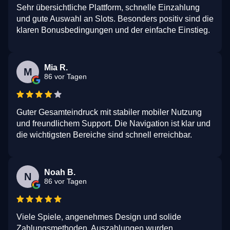
Sehr übersichtliche Plattform, schnelle Einzahlung
und gute Auswahl an Slots. Besonders positiv sind die
klaren Bonusbedingungen und der einfache Einstieg.
Mia R.
M
86 vor Tagen
Guter Gesamteindruck mit stabiler mobiler Nutzung
und freundlichem Support. Die Navigation ist klar und
die wichtigsten Bereiche sind schnell erreichbar.
Noah B.
N
86 vor Tagen
Viele Spiele, angenehmes Design und solide
Zahlungsmethoden. Auszahlungen wurden