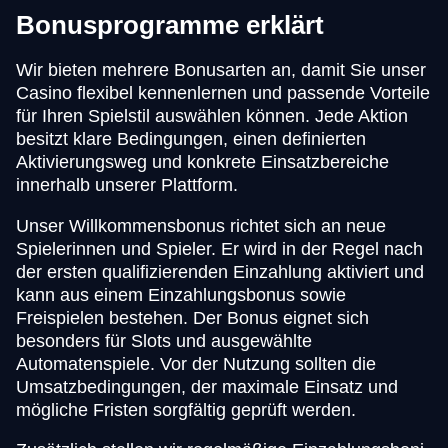
Bonusprogramme erklärt
Wir bieten mehrere Bonusarten an, damit Sie unser
Casino flexibel kennenlernen und passende Vorteile
für Ihren Spielstil auswählen können. Jede Aktion
besitzt klare Bedingungen, einen definierten
Aktivierungsweg und konkrete Einsatzbereiche
innerhalb unserer Plattform.
Unser Willkommensbonus richtet sich an neue
Spielerinnen und Spieler. Er wird in der Regel nach
der ersten qualifizierenden Einzahlung aktiviert und
kann aus einem Einzahlungsbonus sowie
Freispielen bestehen. Der Bonus eignet sich
besonders für Slots und ausgewählte
Automatenspiele. Vor der Nutzung sollten die
Umsatzbedingungen, der maximale Einsatz und
mögliche Fristen sorgfältig geprüft werden.