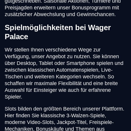
gutgeschrieben. Saisonale Aktionen, Turniere und
Preisjagden erweitern unser Bonusprogramm mit
zusätzlicher Abwechslung und Gewinnchancen.
Spielmöglichkeiten bei Wager
Palace
Wir stellen Ihnen verschiedene Wege zur
Verfügung, unser Angebot zu nutzen. Sie können
über Desktop, Tablet oder Smartphone spielen und
zwischen klassischen Automatenspielen, Live-
Tischen und weiteren Kategorien wechseln. So
schaffen wir maximale Flexibilität und eine breite
Auswahl für Einsteiger wie auch für erfahrene
Spieler.
Slots bilden den größten Bereich unserer Plattform.
Hier finden Sie klassische 3-Walzen-Spiele,
moderne Video-Slots, Jackpot-Titel, Freispiele-
Mechaniken, Bonuskäufe und Themen aus