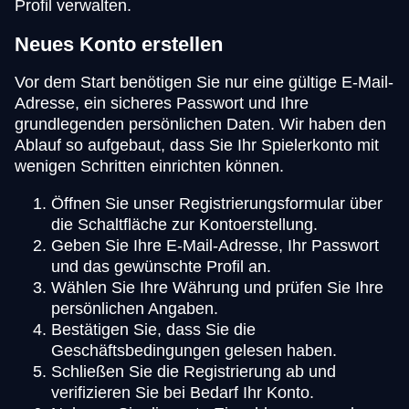
Profil verwalten.
Neues Konto erstellen
Vor dem Start benötigen Sie nur eine gültige E-Mail-
Adresse, ein sicheres Passwort und Ihre
grundlegenden persönlichen Daten. Wir haben den
Ablauf so aufgebaut, dass Sie Ihr Spielerkonto mit
wenigen Schritten einrichten können.
Öffnen Sie unser Registrierungsformular über
die Schaltfläche zur Kontoerstellung.
Geben Sie Ihre E-Mail-Adresse, Ihr Passwort
und das gewünschte Profil an.
Wählen Sie Ihre Währung und prüfen Sie Ihre
persönlichen Angaben.
Bestätigen Sie, dass Sie die
Geschäftsbedingungen gelesen haben.
Schließen Sie die Registrierung ab und
verifizieren Sie bei Bedarf Ihr Konto.