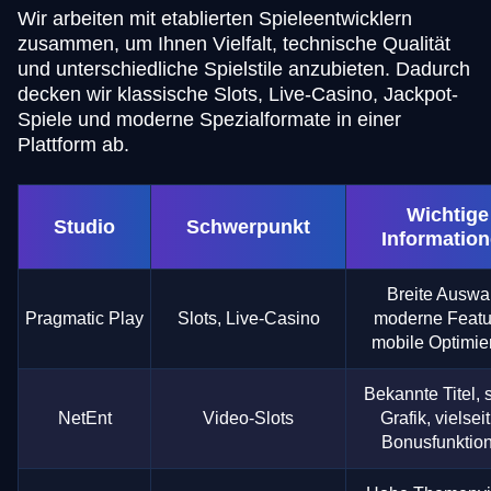
Wir arbeiten mit etablierten Spieleentwicklern
zusammen, um Ihnen Vielfalt, technische Qualität
und unterschiedliche Spielstile anzubieten. Dadurch
decken wir klassische Slots, Live-Casino, Jackpot-
Spiele und moderne Spezialformate in einer
Plattform ab.
Wichtige
Studio
Schwerpunkt
Informatio
Breite Auswa
Pragmatic Play
Slots, Live-Casino
moderne Featu
mobile Optimie
Bekannte Titel, 
NetEnt
Video-Slots
Grafik, vielsei
Bonusfunktio