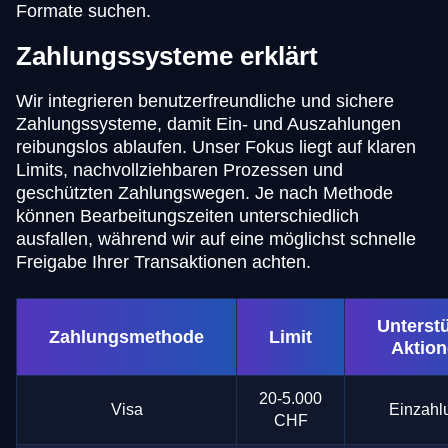
Formate suchen.
Zahlungssysteme erklärt
Wir integrieren benutzerfreundliche und sichere
Zahlungssysteme, damit Ein- und Auszahlungen
reibungslos ablaufen. Unser Fokus liegt auf klaren
Limits, nachvollziehbaren Prozessen und
geschützten Zahlungswegen. Je nach Methode
können Bearbeitungszeiten unterschiedlich
ausfallen, während wir auf eine möglichst schnelle
Freigabe Ihrer Transaktionen achten.
Unterstü
Zahlungsmethode
Limit
Aktio
20-5.000
Visa
Einzahl
CHF